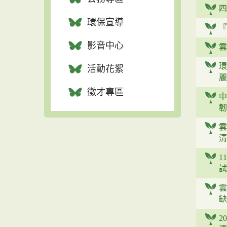
四
環保宣導
『
影音中心
雲
環
活動花絮
麗
徵才專區
中
韌
雲
清
1
試
雲
缺
2