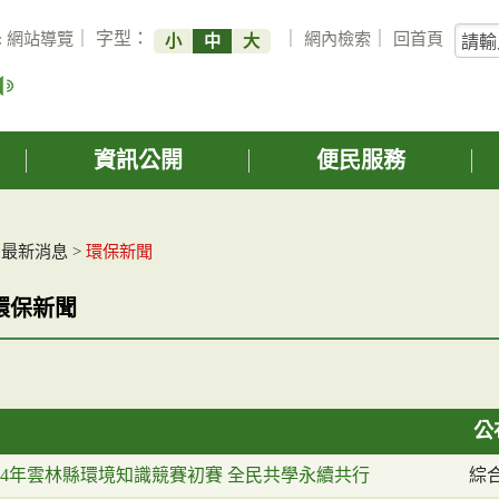
關
:
網站導覽
｜ 字型：
｜
網內檢索
｜
回首頁
小
中
大
鍵
字
搜
詢
資訊公開
便民服務
>
最新消息
>
環保新聞
環保新聞
公
14年雲林縣環境知識競賽初賽 全民共學永續共行
綜