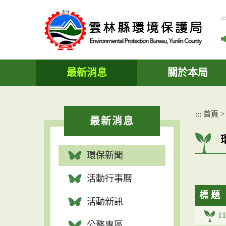
跳
到
::
主
要
內
容
區
最新消息
關於本局
塊
:::
:::
首頁
最新消息
環保新聞
活動行事曆
標 題
活動新訊
1
公務專區