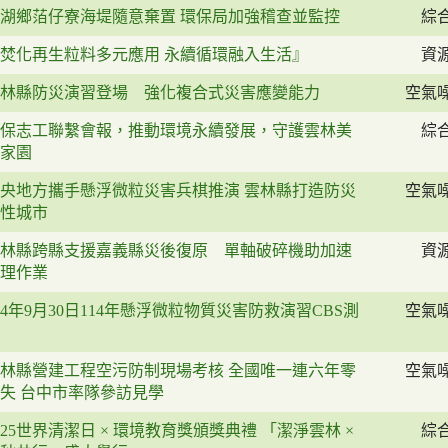
湖鄉萡仔寮海堤隨意棄置 環保局加強稽查並監控
綜
焚化再生粒料多元應用 永續循環融入生活』
資
林縣防災演習登場 強化複合式災害應變能力
空氣
保志工聯繫會報，推動環境永續發展，守護雲林美
綜
家園
央地方攜手懸浮微粒災害兵棋推演 雲林縣打造防災
空氣
性城市
林縣跨縣支援嘉義縣災後復原 單軸破碎機助加速
資
理作業
14年9月30日114年懸浮微粒物質災害防救演習CBS測
空氣
林縣營建工程空污防制現場考核 全國唯一連六年零
空氣
失 台中市率隊參訪見學
025世界清潔日 × 環境教育獎頒獎典禮 「潔淨雲林 ×
綜