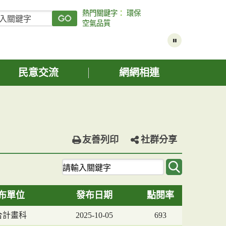
熱門關鍵字
：
環保
空氣品質
民意交流
網網相連
友善列印
社群分享
關
鍵
字
布單位
發布日期
點閱率
查
詢
合計畫科
2025-10-05
693