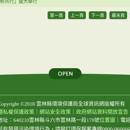
秋共行」盛大舉行
第一頁
上一頁
下一頁
最末頁
Copyright ©2018 雲林縣環境保護局全球資訊網版權所有
隱私權保護政策
｜
網站安全政策
｜
政府網站資料開放宣告
地址：640210雲林縣斗六市雲林路一段170號
位置圖
｜
電話：
若有發現污染環境行為，請撥打環保報案專線0800-066666或0