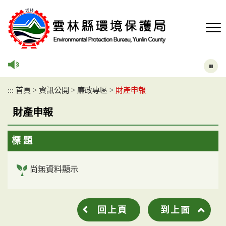
跳
到
主
要
內
容
區
塊
:::
首頁
>
資訊公開
>
廉政專區
>
財產申報
財產申報
標 題
尚無資料顯示
回上頁
到上面