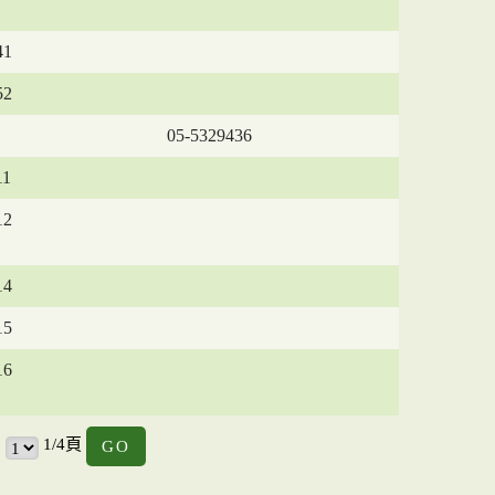
41
52
05-5329436
11
12
14
15
16
GO
1/4頁