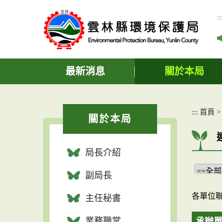
跳
到
::
主
要
內
容
區
最新消息
關於本局
塊
:::
:::
首頁
關於本局
局長介紹
副局長
各單位
主任秘書
業務職掌
承辦