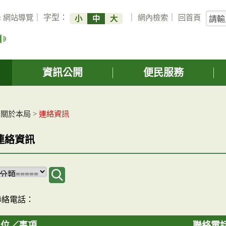
關
:
網站導覽
｜ 字型：
｜
網內檢索
｜
回首頁
小
中
大
鍵
字
搜
詢
資訊公開
便民服務
>
關於本局
>
連絡資訊
連絡資訊
聯絡電話：
單位／事項
聯絡電