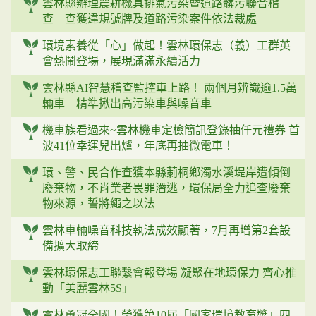
雲林縣辦理農耕機具排氣污染暨道路髒污聯合稽
查 查獲違規號牌及道路污染案件依法裁處
環境素養從「心」做起！雲林環保志（義）工群英
會熱鬧登場，展現滿滿永續活力
雲林縣AI智慧稽查監控車上路！ 兩個月辨識逾1.5萬
輛車 精準揪出高污染車與噪音車
機車族看過來~雲林機車定檢簡訊登錄抽仟元禮券 首
波41位幸運兒出爐，年底再抽微電車！
環、警、民合作查獲本縣莿桐鄉濁水溪堤岸遭傾倒
廢棄物，不肖業者畏罪潛逃，環保局全力追查廢棄
物來源，誓將繩之以法
雲林車輛噪音科技執法成效顯著，7月再增第2套設
備擴大取締
雲林環保志工聯繫會報登場 凝聚在地環保力 齊心推
動「美麗雲林5S」
雲林勇冠全國！榮獲第10屆「國家環境教育獎」四