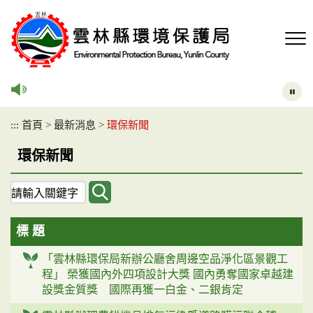
跳
到
主
要
內
容
區
塊
:::
首頁
>
最新消息
>
環保新聞
環保新聞
關
鍵
字
標 題
查
詢
「雲林縣環保局新辦公廳舍周邊空品淨化區景觀工
程」 榮獲國內外四項設計大獎 國內勇奪國家卓越建
設獎金質獎 國際再獲一白金、二銀肯定