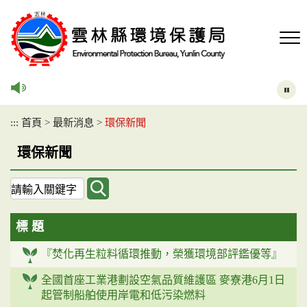
跳
到
主
要
內
容
區
塊
:::
首頁
>
最新消息
>
環保新聞
環保新聞
關
鍵
字
標 題
查
詢
『焚化再生粒料循環推動，榮獲環境部評鑑優等』
全國首座工業港劃設空氣品質維護區 麥寮港6月1日
起管制船舶使用岸電和低污染燃料