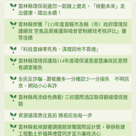
雲林縣環保局邀您一起線上健走，「綠動未來」走
出健康、踏出永續！
雲林縣榮獲「113年度直轄市及縣（市）政府環境保
護績效 空氣品質維護與噪音管制績效考核評比」優
等佳績
『科技查緝零死角、清理田地不靠燒』
雲林縣環境保護局114年度環保滿意度暨廉政民意問
卷調查報告
全民反詐騙 - 蕭敬騰多一分確認少一分損失 不明訊
息、網站小心有詐
雲林縣再添綠色典範! 三好國際酒店取得銀級環保旅
館
資源循環勇往直前 媽祖庇佑每一步
雲林縣氣候變遷調適館榮獲國際設計獎，舉辦新建
工程動土祈福典禮暨同步宣示廉政決心