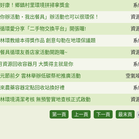
好康！鄉鎮村里環境拼掃拿獎金
系
你辦活動‧我出餐具」辦活動也可以很環保！
資
循環愛分享「二手物交換平台」開張囉!
資
林環教繪本得獎作品 創意勾勒在地環保議題
系
餐具循環友善店家活動開跑囉~
資
月資源回收容器月 大獎得主就是你
系
元節前夕 雲林舉辦低碳祭祀推廣活動
空氣
來農藥容器定點回收站換好禮
系
林環境清潔考核 無預警實地查核正式啟動
資
第一頁
上一頁
下一頁
最末頁