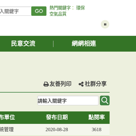
熱門關鍵字
：
環保
空氣品質
民意交流
網網相連
友善列印
社群分享
關
鍵
字
布單位
發布日期
點閱率
查
詢
統管理
2020-08-28
3618