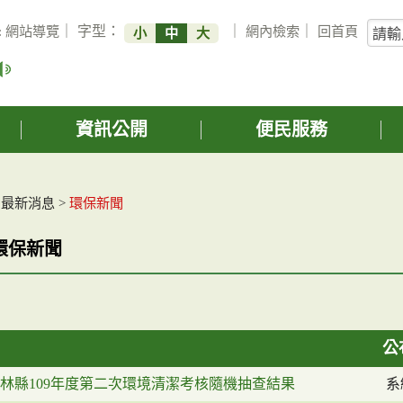
關
:
網站導覽
｜ 字型：
｜
網內檢索
｜
回首頁
小
中
大
鍵
字
搜
詢
資訊公開
便民服務
>
最新消息
>
環保新聞
環保新聞
公
林縣109年度第二次環境清潔考核隨機抽查結果
系