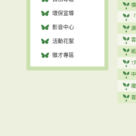
價
環保宣導
「
影音中心
源
雲
活動花絮
紙
徵才專區
7
中
攏
雲