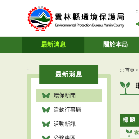
跳
到
::
主
要
內
容
區
最新消息
關於本局
塊
:::
:::
首頁
最新消息
環保新聞
活動行事曆
標 題
活動新訊
雲
公務專區