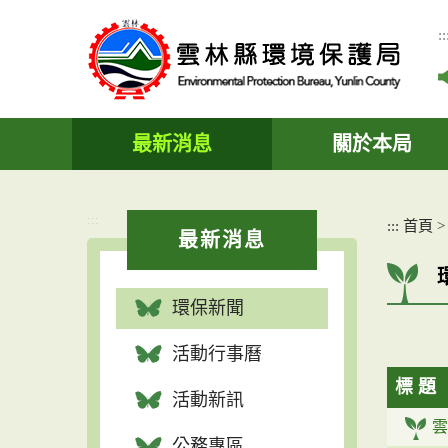
跳
到
::
主
要
內
容
區
最新消息
關於本局
塊
:::
:::
首頁
最新消息
環保新聞
活動行事曆
標 題
活動新訊
雲
公務專區