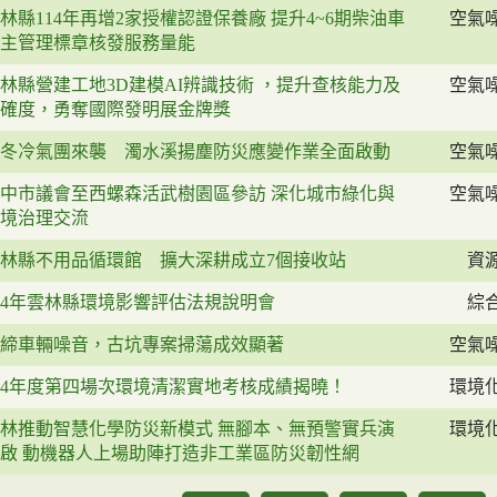
林縣114年再增2家授權認證保養廠 提升4~6期柴油車
空氣
主管理標章核發服務量能
林縣營建工地3D建模AI辨識技術 ，提升查核能力及
空氣
確度，勇奪國際發明展金牌獎
冬冷氣團來襲 濁水溪揚塵防災應變作業全面啟動
空氣
中市議會至西螺森活武樹園區參訪 深化城市綠化與
空氣
境治理交流
林縣不用品循環館 擴大深耕成立7個接收站
資
14年雲林縣環境影響評估法規說明會
綜
締車輛噪音，古坑專案掃蕩成效顯著
空氣
14年度第四場次環境清潔實地考核成績揭曉！
環境
林推動智慧化學防災新模式 無腳本、無預警實兵演
環境
啟 動機器人上場助陣打造非工業區防災韌性網