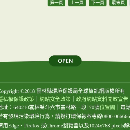
第一頁
上一頁
下一頁
最末頁
Copyright ©2018 雲林縣環境保護局全球資訊網版權所有
隱私權保護政策
｜
網站安全政策
｜
政府網站資料開放宣告
地址：640210雲林縣斗六市雲林路一段170號
位置圖
｜
電話：
若有發現污染環境行為，請撥打環保報案專線0800-066666或0
請用Edge、Firefox 或Chrome瀏覽器以及1024x768 pix