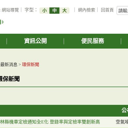
關
:
網站導覽
｜ 字型：
｜
網內檢索
｜
回首頁
小
中
大
鍵
字
搜
詢
資訊公開
便民服務
>
最新消息
>
環保新聞
環保新聞
公
林縣機車定檢通知全E化 登錄率與定檢率雙創新高
空氣