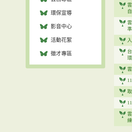
雲
自
環保宣導
雲
影音中心
準
活動花絮
入
台
徵才專區
環
雲
1
取
1
雲
練