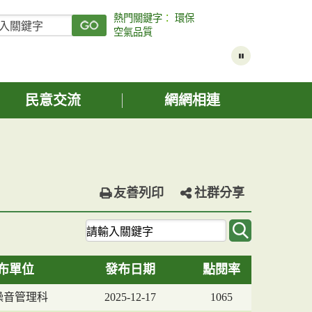
熱門關鍵字
：
環保
空氣品質
民意交流
網網相連
友善列印
社群分享
關
鍵
字
布單位
發布日期
點閱率
查
詢
噪音管理科
2025-12-17
1065