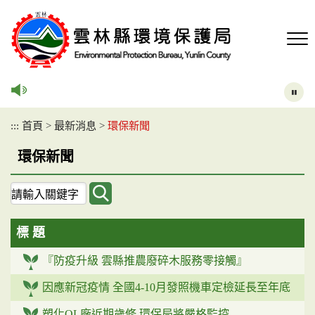
跳
到
主
要
內
容
區
塊
:::
首頁
>
最新消息
>
環保新聞
環保新聞
關
鍵
字
標 題
查
詢
『防疫升級 雲縣推農廢碎木服務零接觸』
因應新冠疫情 全國4-10月發照機車定檢延長至年底
塑化OL廠近期歲修 環保局將嚴格監控