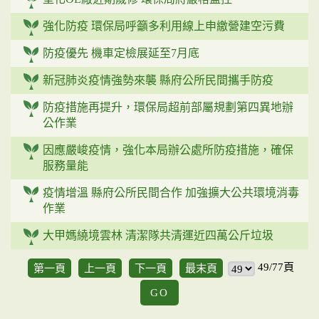
強化防疫 環保局呼籲多利用線上申繳營建空污費
防疫優先 機車定檢展延至7月底
新冠肺炎疫情強勢來襲 縣府公所民間攜手防疫
防疫措施再提升，環保局超前部屬規劃第四異地辦
公作業
因應嚴峻疫情，強化本局辦公處所防疫措施，確保
服務量能
疫情增溫 縣府公所民間合作 加強擴大公共環境消毒
作業
大甲媽繞境雲林 清潔隊共清運近四萬公斤垃圾
49/77頁
第一頁
上一頁
下一頁
最末頁
GO