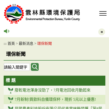
跳
到
主
要
內
容
區
塊
:::
首頁
>
最新消息
>
環保新聞
環保新聞
關
鍵
字
標 題
查
詢
廢乾電池渾身沒勁了，7月電池回收月動起來
7月新制!買飲料自備環保杯，現折 5元以上優惠!
晁陽農產科技股份有限公司代表雲林縣榮獲「第8屆