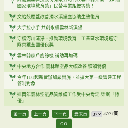
國家環境教育獎」民營事業組優等獎！
文蛤殼覆蓋改善濁水溪揚塵協助生態復育
大手拉小手 共創永續雲林新溪望
守護河川清淨、推動環境教育 工業區水環境巡守
隊榮獲全國優良獎
雲林縣家戶廚餘機 補助再加碼
中央地方合作 雲林縣空品大幅改善 獲頒特優
今年11/1起新管辦加嚴實施，並擴大第一級營建工程
管制對象
連兩年雲林空氣品質維護工作受中央肯定-榮獲「特
優」
37/77頁
第一頁
上一頁
下一頁
最末頁
GO