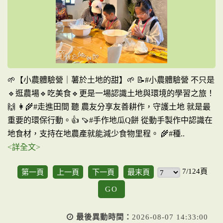
🌱【小農體驗營｜薯於土地的甜】🌱 📝#小農體驗營 不只是
🔹逛農場🔹吃美食🔹更是一場認識土地與環境的學習之旅！
🙌 👩‍🌾#走進田間 聽 農友分享友善耕作，守護土地 就是最
重要的環保行動。👍 🍠#手作地瓜Q餅 從動手製作中認識在
地食材，支持在地農產就能減少食物里程。 🌾#種..
<詳全文>
7/124頁
第一頁
上一頁
下一頁
最末頁
GO
最後異動時間：
2026-08-07 14:33:00