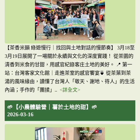
【茶香米韻 綠遊慢行｜找回與土地對話的慢節奏】 3月18至
3月19日展開了一場關於永續與文化的深度實踐！ 從茶園的
清香到米食的甘甜，用感官紀錄客庄土地的美好。 📍 第一
站：台灣客家文化館｜走進茶室的感官饗宴🍵 從茶葉到茶
湯的風味緣由，讀懂了台灣人「敬天、謝地、待人」的生活
內涵；手作的「團揉」..
<詳全文>
🌱【小農體驗營｜薯於土地的甜】🌱
2026-03-16