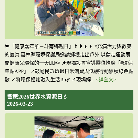
🌟「健康嘉年華－斗南鄉親日」👨‍👩‍👧‍👧 #充滿活力與歡笑
的氣氛 雲林縣環境保護局邀請鄉親走出戶外 以健走運動展
開健康又環保的一天🚶‍♀️🌞 📌現場設置宣導攤位推廣「#環保
集點APP」 📌鼓勵民眾透過日常消費與低碳行動累積綠色點
數 📌將環保輕鬆融入生活📱🌿 📌現場解..
<詳全文>
響應2026世界水資源日💧
2026-03-23