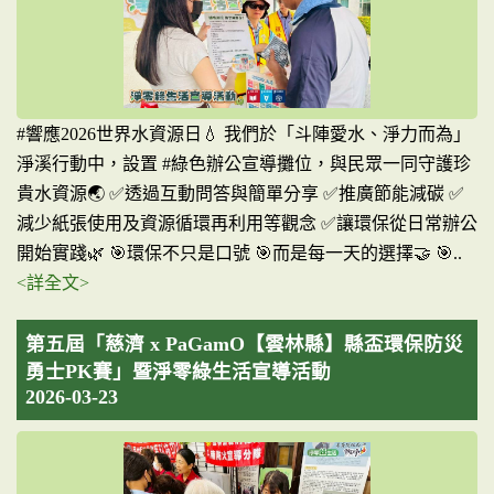
#響應2026世界水資源日💧 我們於「斗陣愛水、淨力而為」
淨溪行動中，設置 #綠色辦公宣導攤位，與民眾一同守護珍
貴水資源🌏 ✅透過互動問答與簡單分享 ✅推廣節能減碳 ✅
減少紙張使用及資源循環再利用等觀念 ✅讓環保從日常辦公
開始實踐🌿 🎯環保不只是口號 🎯而是每一天的選擇🤝 🎯..
<詳全文>
第五屆「慈濟 x PaGamO【雲林縣】縣盃環保防災
勇士PK賽」暨淨零綠生活宣導活動
2026-03-23