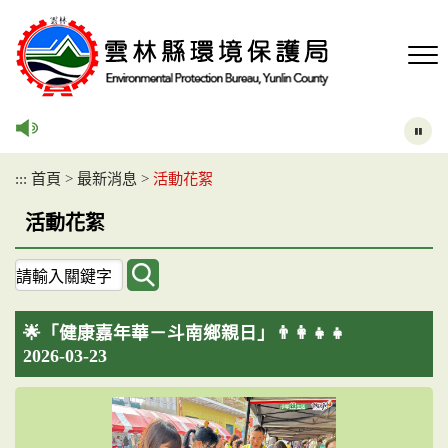
跳
到
主
要
內
容
區
塊
:::
首頁
>
最新消息
>
活動花絮
活動花絮
關
鍵
字
🌟「健康嘉年華－斗南鄉親日」👨‍👩‍👧‍👧
查
2026-03-23
詢