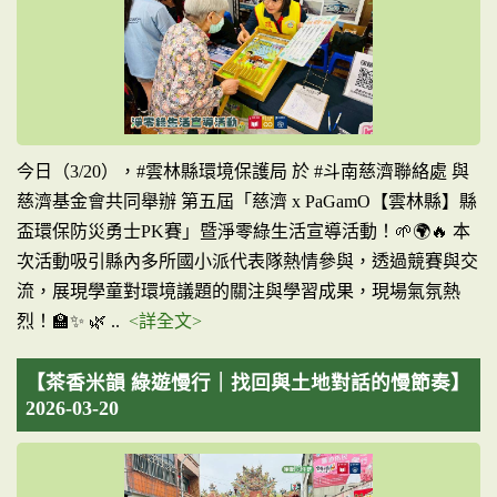
今日（3/20），#雲林縣環境保護局 於 #斗南慈濟聯絡處 與
慈濟基金會共同舉辦 第五屆「慈濟 x PaGamO【雲林縣】縣
盃環保防災勇士PK賽」暨淨零綠生活宣導活動！🌱🌍🔥 本
次活動吸引縣內多所國小派代表隊熱情參與，透過競賽與交
流，展現學童對環境議題的關注與學習成果，現場氣氛熱
烈！🏫✨ 🌿 ..
<詳全文>
【茶香米韻 綠遊慢行｜找回與土地對話的慢節奏】
2026-03-20