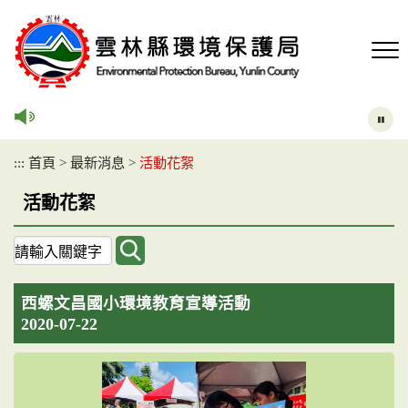
跳
到
主
要
內
容
區
塊
:::
首頁
>
最新消息
>
活動花絮
活動花絮
關
鍵
字
西螺文昌國小環境教育宣導活動
查
2020-07-22
詢