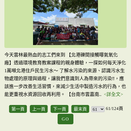
今天雲林最熱血的志工們來到 【北港礫間接觸曝氣氧化
廠】透過環境教育教案課程的親身體驗，一探如何每天淨化
1萬噸北港住戶民生污水～ 了解水污染的來源、認識污水生
物處理的原理與過程，讓我們意識到人為帶來的污染‼，應
該進一步改善生活習慣，來減少生活中製造污水的行為，也
能更重視水資源回收再利用。 【台南市雲嘉南..
<詳全文>
61/124頁
第一頁
上一頁
下一頁
最末頁
GO