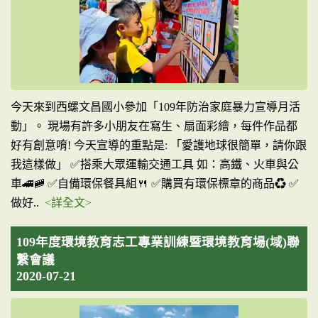
今天來到西螺文昌國小參加「109年防治家庭暴力宣導月活
動」。 現場有許多小朋友在寫生、扇面彩繪，每件作品都
好有創意唷! 今天宣導的重點是: 「愛護地球很簡單，請你跟
我這樣做」 ✅搭乘大眾運輸交通工具 如：高鐵、火車與公
車🚄🚞 ✅自備環保餐具組🍴 ✅購買有環保標章的商品♻️ ✅
做好..
<詳全文>
109年度環境教育志工專業訓練暨環境教育場(域)聯
繫會議
2020-07-21