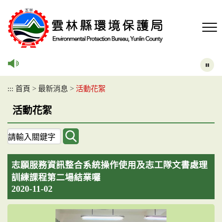
跳
到
主
要
內
容
區
塊
:::
首頁
>
最新消息
>
活動花絮
活動花絮
關
鍵
字
志願服務資訊整合系統操作使用及志工隊文書處理
查
詢
訓練課程第二場結業囉
2020-11-02