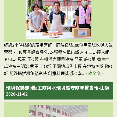
經過2小時精彩的現場烹飪，同時邀請100位民眾試吃與人氣
票選、5位專業評審評分: 🎉獲獎名單出爐🎉 👨🏻‍🍳達人組
👩🏻‍🍳 冠軍-王O蓉-有機活力蔬果沙拉 亞軍-許O華-養生地
瓜沙拉三明治 季軍-丁O圻-田園地瓜佛卡夏 在地特色獎-陳O
軒-阿經過拼粗飽親彩唊 創意料理獎-廖O幸..
<詳全文>
環境保護志(義)工隊與水環境巡守隊聯繫會報-山線
2020-11-02