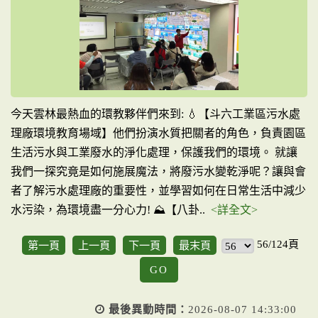
今天雲林最熱血的環教夥伴們來到: 💧【斗六工業區污水處
理廠環境教育場域】他們扮演水質把關者的角色，負責園區
生活污水與工業廢水的淨化處理，保護我們的環境。 就讓
我們一探究竟是如何施展魔法，將廢污水變乾淨呢？讓與會
者了解污水處理廠的重要性，並學習如何在日常生活中減少
水污染，為環境盡一分心力! ⛰️【八卦..
<詳全文>
56/124頁
第一頁
上一頁
下一頁
最末頁
GO
最後異動時間：
2026-08-07 14:33:00