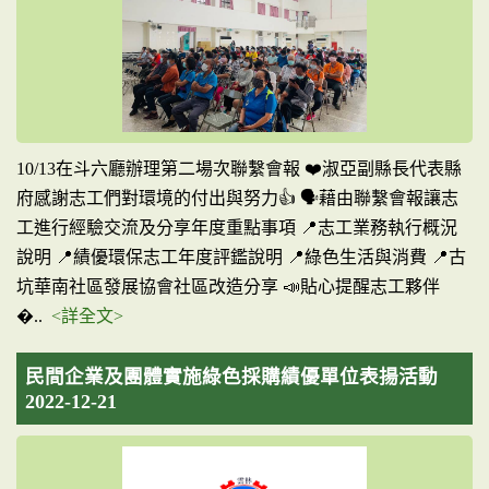
10/13在斗六廳辦理第二場次聯繫會報 ❤️淑亞副縣長代表縣
府感謝志工們對環境的付出與努力👍 🗣藉由聯繫會報讓志
工進行經驗交流及分享年度重點事項 📍志工業務執行概況
說明 📍績優環保志工年度評鑑說明 📍綠色生活與消費 📍古
坑華南社區發展協會社區改造分享 📣貼心提醒志工夥伴
�..
<詳全文>
民間企業及團體實施綠色採購績優單位表揚活動
2022-12-21