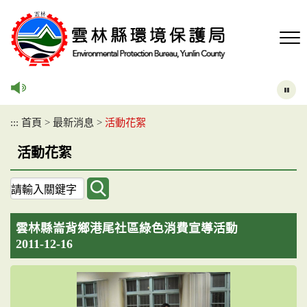
跳
到
主
要
內
容
區
塊
:::
首頁
>
最新消息
>
活動花絮
活動花絮
關
鍵
字
雲林縣崙背鄉港尾社區綠色消費宣導活動
查
2011-12-16
詢