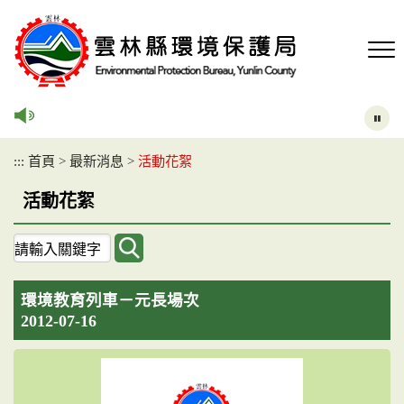
跳
到
主
要
內
容
區
塊
:::
首頁
>
最新消息
>
活動花絮
活動花絮
關
鍵
字
環境教育列車－元長場次
查
2012-07-16
詢