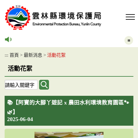
跳
到
主
要
內
容
區
塊
:::
首頁
>
最新消息
>
活動花絮
活動花絮
關
鍵
字
📚【阿寶的大腳丫遊記 x 農田水利環境教育園區🐾
查
詢
🌿】
2025-06-04