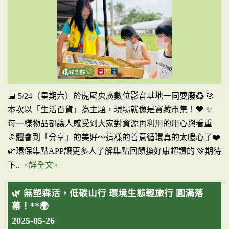
📅 5/24（星期六）於虎尾央廣數位影音基地一同耍廢♻️ 🎯
本次以「生活百貨」為主題，現場就像是寶藏市集！💙 ✨
每一樣物品都讓人感受到大家對資源再利用的用心與看重
🎉體會到「分享」的美好～這樣的善意循環真的太暖心了❤️
🌿環保集點APP讓更多人了解集點回饋換好康超讚的 💚期待
下..
<詳全文>
🌿 無塑森活，低碳山行 環境生態輕旅行 圓滿落
幕！**🌍
2025-05-26