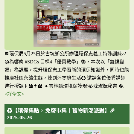
📆環保局5月25日於古坑鄉公所辦理環保志義工特殊訓練🎉
📖為響應 #SDGs 目標4「優質教學」📚，本次以「氣候變
遷」為課題，提升環保志工學習新的環保知識外，同時也能
推廣社區永續生態，達到淨零綠生活♻️ 邀請各位優秀講師
進行授課👩‍🏫👨‍🏫 🔸雲林縣環境保護現況-沈淑妧秘書 �..
<詳全文>
♻️【環保集點 × 免廢市集｜舊物新潮派對】🎉
2025-05-26