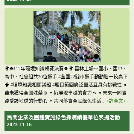
🌍☘️112年環境知識競賽決賽🍀🌍 雲林上場～國小、國中、
高中、社會組共20位選手 #全國22縣市選手動動腦一較高下
🧠 #環境知識相關議題 #題目範圍廣泛靈活且具有挑戰性 🔸
雖未獲得全國殊榮☺️ 🔹仍展現卓越的實力👊 🔸未來一同實
踐愛護地球的行動💪 🔹共同落實全民綠色生活..
<詳全文>
民間企業及團體實施綠色採購績優單位表揚活動
2023-11-16