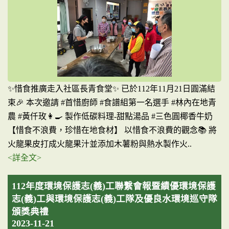
✨️惜食推廣走入社區長青食堂✨️ 已於112年11月21日圓滿結
束🎉 本次邀請 #首惜廚師 #食譜組第一名選手 #林內在地青
農 #黃仟玫👩‍🍳 製作低碳料理-甜點湯品 #三色圓椰香牛奶
【惜食不浪費，珍惜在地食材】 以惜食不浪費的觀念📚 將
火龍果皮打成火龍果汁並添加木薯粉與熱水製作火..
<詳全文>
112年度環境保護志(義)工聯繫會報暨績優環境保護
志(義)工與環境保護志(義)工隊及優良水環境巡守隊
頒獎典禮
2023-11-21