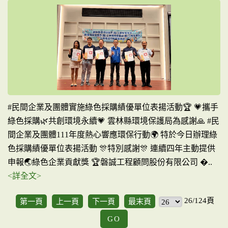
#民間企業及團體實施綠色採購績優單位表揚活動🏆 💗攜手
綠色採購🌿共創環境永續💗 雲林縣環境保護局為感謝🙏 #民
間企業及團體111年度熱心響應環保行動🌍 特於今日辦理綠
色採購績優單位表揚活動 🎊特別感謝🎊 連續四年主動提供
申報🌏綠色企業貢獻獎 🏆磐誠工程顧問股份有限公司 �..
<詳全文>
26/124頁
第一頁
上一頁
下一頁
最末頁
GO