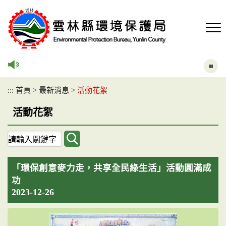
跳
到
主
要
內
容
區
塊
:::
首頁
>
最新消息
>
活動花絮
活動花絮
關
鍵
字
「環保創意麥力走，共享全民綠生活」活動圓滿成
查
詢
功
2023-12-26