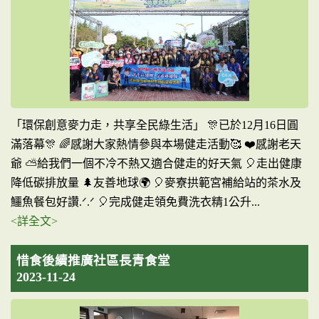
「環保創意麥力走，共享全民綠生活」 🎊已於12月16日圓
滿落幕🎊 🌈感謝大家熱情參與本場健走活動🥰 ❤️感謝老天
爺 ⛅給我們一個不冷不熱又適合健走的好天氣 🎈走出健康
降低碳排放量 🌲友善地球🌍 🎈麥寮拱範宮補給站的茶水及
鱷魚餐包好讚.ᐟ.ᐟ 🎈完成健走領免費洗衣精1公升...
<詳全文>
惜食後續推廣社區長青食堂
2023-11-24