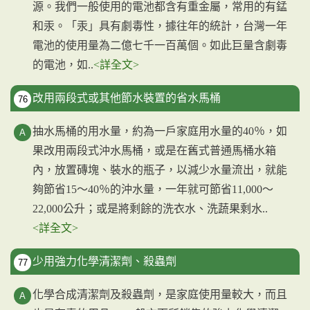
源。我們一般使用的電池都含有重金屬，常用的有錳
和汞。「汞」具有劇毒性，據往年的統計，台灣一年
電池的使用量為二億七千一百萬個。如此巨量含劇毒
的電池，如..
<詳全文>
改用兩段式或其他節水裝置的省水馬桶
76
抽水馬桶的用水量，約為一戶家庭用水量的40％，如
果改用兩段式沖水馬桶，或是在舊式普通馬桶水箱
內，放置磚塊、裝水的瓶子，以減少水量流出，就能
夠節省15～40％的沖水量，一年就可節省11,000～
22,000公升；或是將剩餘的洗衣水、洗蔬果剩水..
<詳全文>
少用強力化學清潔劑、殺蟲劑
77
化學合成清潔劑及殺蟲劑，是家庭使用量較大，而且