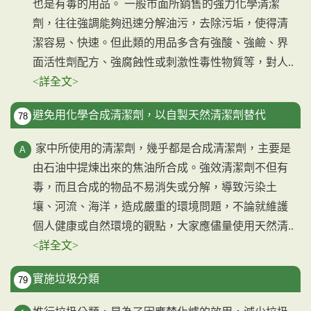
也是有毒的用品。 一般市面所銷售的強力化學清潔
劑，往往強調能夠迅速分解油污，去除污垢，使得清
潔容易、快速。但此類的用品多含有強酸、強鹼、界
面活性劑配方、強腐蝕性或刺激性毒性物質等，對人..
<詳全文>
避免用化學合成清潔劑，以自製天然清潔劑替代
78
家中所使用的清潔劑，幾乎都是合成清潔劑，主要是
由石油中提煉出來的焦油所合成。強效清潔劑不但有
毒，而且合成的物品不易消失或分解，導致污染土
壤、河流、海洋，造成嚴重的環境問題，不論就維護
個人健康或自然環境的觀點，大家應儘量使用天然清..
<詳全文>
實施垃圾分類
79