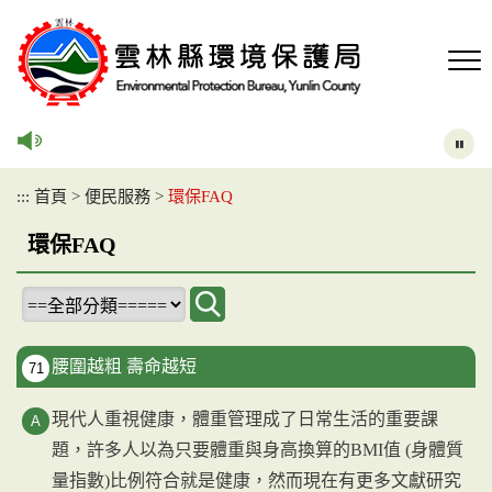
跳
到
主
要
內
容
區
塊
:::
首頁
>
便民服務
>
環保FAQ
環保FAQ
腰圍越粗 壽命越短
71
現代人重視健康，體重管理成了日常生活的重要課
題，許多人以為只要體重與身高換算的BMI值 (身體質
量指數)比例符合就是健康，然而現在有更多文獻研究