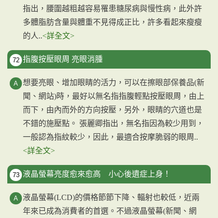
指出，腰圍越粗越容易罹患糖尿病與慢性病，此外許
多體脂肪含量與體重不見得成正比，許多看起來瘦瘦
的人..
<詳全文>
指腹按壓眼周 亮眼消腫
72
想要亮眼、增加眼睛的活力，可以在擦眼部保養品(新
聞、網站)時，最好以無名指指腹輕點按壓眼周，由上
而下，由內而外的方向按壓，另外，眼睛的穴道也是
不錯的施壓點。 張麗卿指出，無名指因為較少用到，
一般認為指紋較少，因此，最適合按摩脆弱的眼周..
<詳全文>
液晶螢幕亮度愈來愈高 小心後遺症上身！
73
液晶螢幕(LCD)的價格節節下降、輻射也較低，近兩
年來已成為消費者的首選。不過液晶螢幕(新聞、網