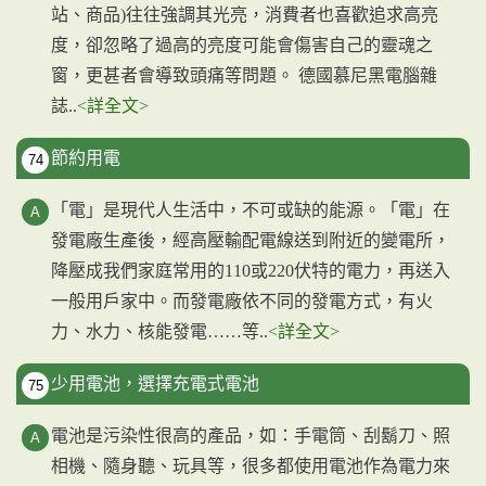
站、商品)往往強調其光亮，消費者也喜歡追求高亮
度，卻忽略了過高的亮度可能會傷害自己的靈魂之
窗，更甚者會導致頭痛等問題。 德國慕尼黑電腦雜
誌..
<詳全文>
節約用電
74
「電」是現代人生活中，不可或缺的能源。「電」在
發電廠生產後，經高壓輸配電線送到附近的變電所，
降壓成我們家庭常用的110或220伏特的電力，再送入
一般用戶家中。而發電廠依不同的發電方式，有火
力、水力、核能發電……等..
<詳全文>
少用電池，選擇充電式電池
75
電池是污染性很高的產品，如：手電筒、刮鬍刀、照
相機、隨身聽、玩具等，很多都使用電池作為電力來