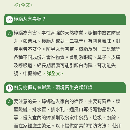
<詳全文>
樟腦丸有毒嗎？
09
樟腦為有害、毒性甚強的天然物質。櫥櫃中放置防蟲
丸（如奈丸、樟腦丸或對－二氯苯）有刺鼻氣味，對
使用者不安全。防蟲丸含有奈、樟腦及對－二氯苯等
各種不同成份之毒性物質。會刺激眼睛、鼻子、皮膚
及呼吸道，經長期暴露可能引起白內障、腎功能失
調、中樞神經..
<詳全文>
廚房樹櫃有蟑螂糞，環境衛生亮起紅燈
10
要注意的是，蟑螂進入家內的途徑，主要有窗戶、牆
壁隙縫、排水管、排水孔、通風口等或隨物品帶入
等。侵入室內的蟑螂則取食家中食品、垃圾、廚餘，
而在家裡滋生繁殖。以下提供簡易的預防方法： 使用