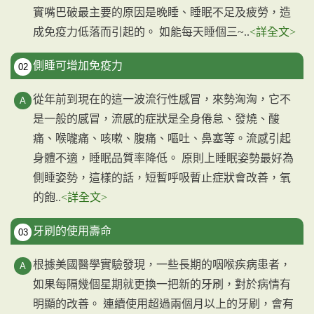
實嘴巴破最主要的原因是晚睡、睡眠不足及疲勞，造
成免疫力低落而引起的。 如能每天睡個三~..
<詳全文>
側睡可增加免疫力
02
從年前到現在的這一波流行性感冒，來勢洶洶，它不
是一般的感冒，流感的症狀是全身倦怠、發燒、酸
痛、喉嚨痛、咳嗽、腹痛、嘔吐、鼻塞等。流感引起
身體不適，睡眠品質率降低。 原則上睡眠姿勢最好為
側睡姿勢，這樣的話，短暫呼吸暫止症狀會改善，氧
的飽..
<詳全文>
牙刷的使用壽命
03
根據美國醫學實驗發現，一些長期的咽喉疾病患者，
如果每隔幾個星期就更換一把新的牙刷，對於病情有
明顯的改善。 連續使用超過兩個月以上的牙刷，會有