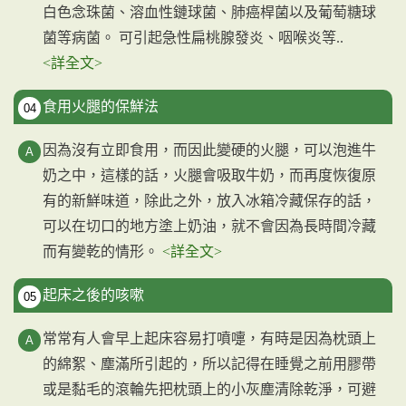
白色念珠菌、溶血性鏈球菌、肺癌桿菌以及葡萄糖球
菌等病菌。 可引起急性扁桃腺發炎、咽喉炎等..
<詳全文>
食用火腿的保鮮法
04
因為沒有立即食用，而因此變硬的火腿，可以泡進牛
奶之中，這樣的話，火腿會吸取牛奶，而再度恢復原
有的新鮮味道，除此之外，放入冰箱冷藏保存的話，
可以在切口的地方塗上奶油，就不會因為長時間冷藏
而有變乾的情形。
<詳全文>
起床之後的咳嗽
05
常常有人會早上起床容易打噴嚏，有時是因為枕頭上
的綿絮、塵滿所引起的，所以記得在睡覺之前用膠帶
或是黏毛的滾輪先把枕頭上的小灰塵清除乾淨，可避