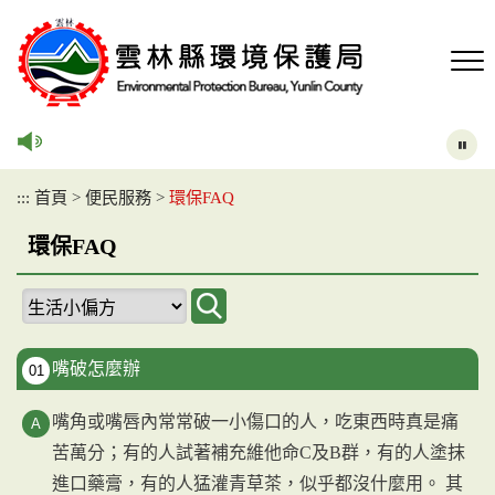
跳
到
主
要
內
容
區
塊
:::
首頁
>
便民服務
>
環保FAQ
環保FAQ
嘴破怎麼辦
01
嘴角或嘴唇內常常破一小傷口的人，吃東西時真是痛
苦萬分；有的人試著補充維他命C及B群，有的人塗抹
進口藥膏，有的人猛灌青草茶，似乎都沒什麼用。 其