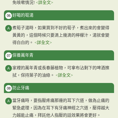
免咳嗽情況!
<詳全文>
好喝的筍湯
06
煮筍子湯時，如果買到不好的筍子，煮出來的會變得
黃黃的，這個時候只要滴上幾滴的檸檬汁，湯就會變
得白白的。
<詳全文>
保養萬年青
07
家裡的萬年青或長春藤植物，可拿布沾剩下的啤酒擦
拭，保持葉子的油綠。
<詳全文>
防止牙痛
08
當牙痛時，要指壓疼痛那邊的耳下穴道，做為止痛的
緊急處理，因為在耳下有牙痛神經之穴道，壓得越大
力越能止痛，拜託他人指壓的話效果將會更好。