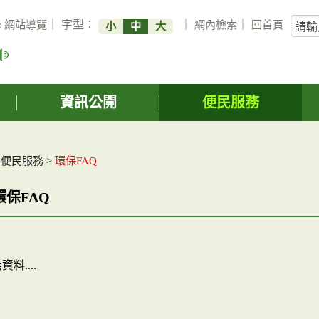
關
:
網站導覽
｜ 字型：
｜
網內檢索
｜
回首頁
小
中
大
鍵
字
搜
詢
資訊公開
便民服務
>
便民服務
>
環保FAQ
環保FAQ
料....