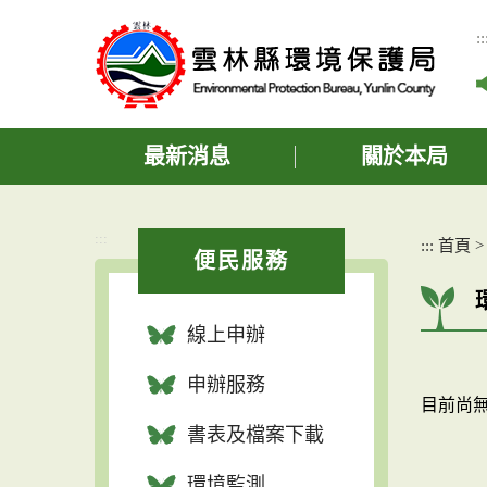
跳
到
::
主
要
內
容
區
最新消息
關於本局
塊
:::
:::
首頁
便民服務
線上申辦
申辦服務
目前尚無資
書表及檔案下載
環境監測