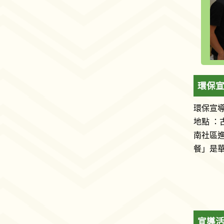
環保宣
環保宣導
地點 ：
南社區
餐」是華
宣導活