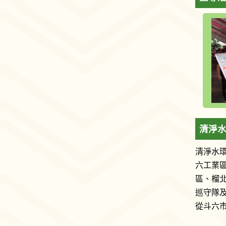
清淨水
清淨水環
六工業
區、榴
巡守隊及
從斗六市