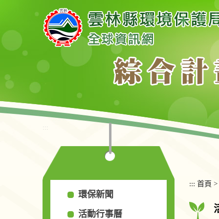
跳
到
主
要
內
容
區
塊
:::
:::
首頁
環保新聞
活動行事曆