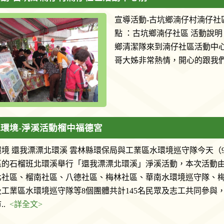
宣導活動-古坑鄉湳仔村湳仔社區活動
點 ：古坑鄉湳仔社區 活動說
鄉清潔隊來到湳仔社區活動中
哥大姊非常熱情，開心的跟我們
環境-淨溪活動榴中福德宮
境 還我漂漂北環溪 雲林縣環保局與工業區水環境巡守隊今天（9/
區的石榴班北環溪舉行「還我漂漂北環溪」淨溪活動，本次活動
北社區、榴南社區、八德社區、梅林社區、華南水環境巡守隊、
工業區水環境巡守隊等8個團體共計145名民眾及志工共同參與
..
<詳全文>