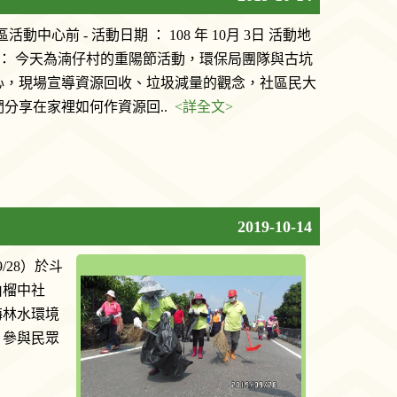
中心前 - 活動日期 ： 108 年 10月 3日 活動地
明： 今天為湳仔村的重陽節活動，環保局團隊與古坑
心，現場宣導資源回收、垃圾減量的觀念，社區民大
分享在家裡如何作資源回..
<詳全文>
2019-10-14
28）於斗
由榴中社
梅林水環境
，參與民眾