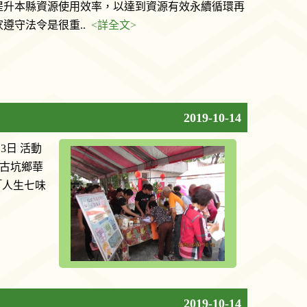
提升本縣資源使用效率，以達到資源有效永續循環再
遵守法令是很重..
<詳全文>
2019-10-14
3日 活動
往古坑鄉華
「人生七味
2019-10-14