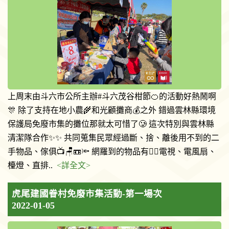
上周末由斗六市公所主辦#斗六茂谷柑節🍊的活動好熱鬧啊
🎊 除了支持在地小農🌾和光顧攤商💰之外 錯過雲林縣環境
保護局免廢市集的攤位那就太可惜了🥲 這次特別與雲林縣
清潔隊合作✨✨ 共同蒐集民眾經過斷、捨、離後用不到的二
手物品、傢俱📺🪑📼🔦 網羅到的物品有👉🏻電視、電風扇、
檯燈、直排..
<詳全文>
虎尾建國眷村免廢市集活動-第一場次
2022-01-05