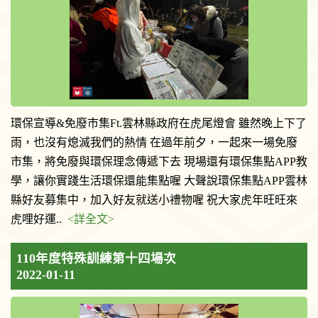
環保宣導&免廢市集Ft.雲林縣政府在虎尾燈會 雖然晚上下了
雨，也沒有熄滅我們的熱情 在過年前夕，一起來一場免廢
市集，將免廢與環保理念傳遞下去 現場還有環保集點APP教
學，讓你實踐生活環保還能集點喔 大聲說環保集點APP雲林
縣好友募集中，加入好友就送小禮物喔 祝大家虎年旺旺來
虎哩好運..
<詳全文>
110年度特殊訓練第十四場次
2022-01-11