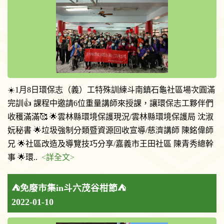
☀️1月8日環保志（義）工特殊訓練斗南鎮石龜社區場次圓滿
完訓👍 課程中邀請6位重量講師來授課，讓環保志工夥伴們
收穫滿滿🥰 🌟雲林縣環境保護現況/雲林縣環境保護局 沈淑
妧秘書 🌟垃圾強制分類暨資源回收宣導/慈濟講師 陳銘偉師
兄 🌟社區改造及導覽技巧分享/嘉義市王田社區 陳青秀總幹
事 🌟環..
<詳全文>
⛺️免廢市集in斗六茂谷柑節⛺️
2022-01-10