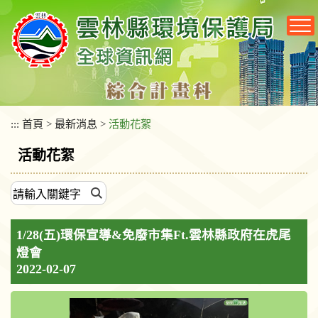
跳
到
主
要
內
容
區
塊
:::
首頁
>
最新消息
>
活動花絮
活動花絮
1/28(五)環保宣導&免廢市集Ft.雲林縣政府在虎尾
燈會
2022-02-07