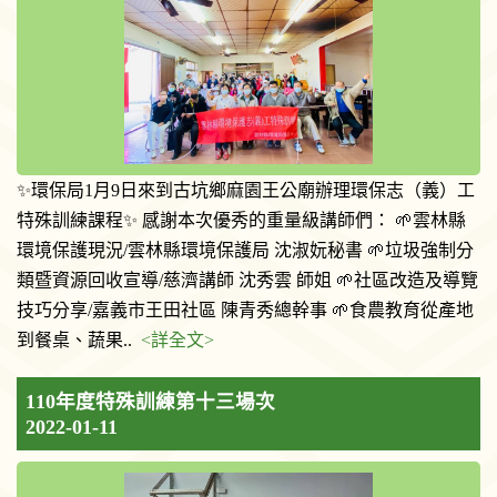
✨環保局1月9日來到古坑鄉麻園王公廟辦理環保志（義）工
特殊訓練課程✨ 感謝本次優秀的重量級講師們： 🌱雲林縣
環境保護現況/雲林縣環境保護局 沈淑妧秘書 🌱垃圾強制分
類暨資源回收宣導/慈濟講師 沈秀雲 師姐 🌱社區改造及導覽
技巧分享/嘉義市王田社區 陳青秀總幹事 🌱食農教育從產地
到餐桌、蔬果..
<詳全文>
110年度特殊訓練第十三場次
2022-01-11