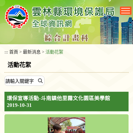
跳
到
主
要
內
容
區
塊
:::
首頁
>
最新消息
>
活動花絮
活動花絮
環保宣導活動-斗南鎮他里霧文化園區美學館
2019-10-31