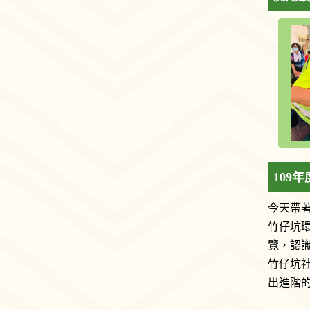
109
今天帶著
竹仔坑
覽，認
竹仔坑
出進階的