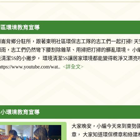
社區環境教育宣導
到崙背鄉分駐所，跟著東明社區環保志工隊的志工們一起打掃! 天
細雨，志工們仍然彎下腰割除雜草、用掃把打掃的髒亂環境。 小
清潔5S的小撇步， 環境清潔5S讓居家環境都能變得乾淨又漂亮唷~
tps://www.youtube.com/wat..
<詳全文>
國小環境教育宣導
大家晚安，小編今天來到東勢
章， 大家知道環保標章和綠建