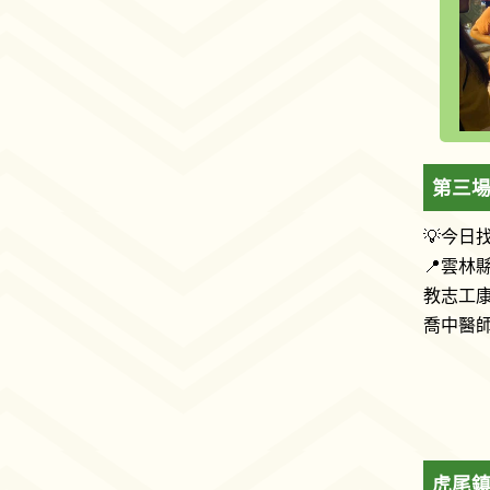
第三
💡今日
📍雲林
教志工康
喬中醫師
虎尾