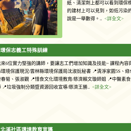
紙、清潔劑上都可以看到環保
的建材上可以見到，如低污染
說是一舉數得。..
<詳全文>
場環保志義工特殊訓練
找來6位實力堅強的講師，要讓志工們增加知識及技能~ 課程內容
縣環境保護現況/雲林縣環境保護局沈淑妧秘書 📍清淨家園5S、綠
春菊、張淑觀 📍惜食文化環境教育/慈濟賴文璇師姐 📍中醫素食
 📍垃圾強制分類暨資源回收宣導/慈濟王勝..
<詳全文>
鎮北溪社區環境教育宣導