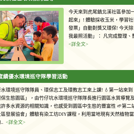
今天來到虎尾鎮北溪社區參加
起來」! 體驗採收玉米，學習
發票」自動對獎又環保! 今天
我最照活動」： 凡完成整理、整
<詳全文>
年度績優水環境巡守隊學習活動
水環境巡守隊隊員、環保志工及環教志工來上課! 💧第一站來
環保生態園區」，由竹仔坑水環境巡守隊隊長進行園區水質導覽
識許多水資源的相關知識，也感受到園區中生態的豐富性 🌱第二
社區發展協會」體驗有染工坊DIY課程，利用當地現有天然植物
..
<詳全文>