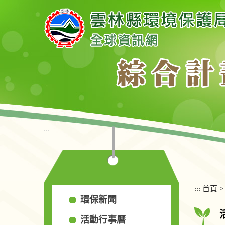
跳
到
主
要
內
容
區
塊
:::
:::
首頁
環保新聞
活動行事曆