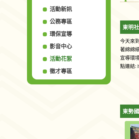
活動新訊
公務專區
東明
環保宣導
今天來
影音中心
著綿綿
宣導環境
活動花絮
點連結: ht
徵才專區
東勢