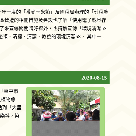
一年一度的「番麥玉米節」及國稅局辦理的「剪稅藝
社區營造的相關措施及建設也了解「使用電子載具存
除了來宣導闖關贈好禮外，也持續宣傳「環境清潔5S
頓、清掃、清潔、教養的環境清潔5S， 其中一..
2020-08-15
到「臺中市
及植物導
站到「大里
當染料，染