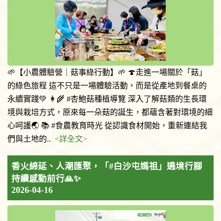
🌱【小農體驗營｜菇事綠行動】🌱 🍄走進一場關於「菇」
的綠色旅程 這不只是一場體驗活動，而是從產地到餐桌的
永續實踐💚 👩‍🌾 #杏鮑菇種植導覽 深入了解菇類的生長環
境與栽培方式，原來每一朵菇的誕生，都蘊含著對環境的細
心呵護🌏 📚 #食農教育時光 從認識食材開始，重新連結我
們與土地的..
<詳全文>
香火綿延、人潮匯聚，「#白沙屯媽祖」遶境行腳
持續感動前行🙏✨
2026-04-16