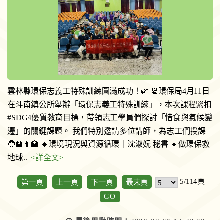
雲林縣環保志義工特殊訓練圓滿成功！🌿 📆環保局4月11日
在斗南鎮公所舉辦「環保志義工特殊訓練」，本次課程緊扣
#SDG4優質教育目標，帶領志工學員們探討「惜食與氣候變
遷」的關鍵課題。 我們特別邀請多位講師，為志工們授課
🧑‍🏫👨‍🏫 🔹環境現況與資源循環｜沈淑妧 秘書 🔸做環保救
地球..
<詳全文>
5/114頁
第一頁
上一頁
下一頁
最末頁
GO