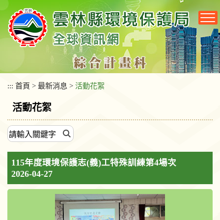
跳
到
主
要
內
容
區
塊
:::
首頁
>
最新消息
>
活動花絮
活動花絮
115年度環境保護志(義)工特殊訓練第4場次
2026-04-27