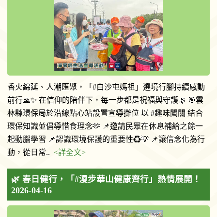
香火綿延、人潮匯聚，「#白沙屯媽祖」遶境行腳持續感動
前行🙏✨ 在信仰的陪伴下，每一步都是祝福與守護🌿 🎯雲
林縣環保局於沿線點心站設置宣導攤位 以 #趣味闖關 結合
環保知識並倡導惜食理念🫶 📌邀請民眾在休息補給之餘一
起動腦學習 📌認識環境保護的重要性♻️💡 📌讓信念化為行
動，從日常..
<詳全文>
🌿 春日健行，「#漫步華山健康齊行」熱情展開！
2026-04-16