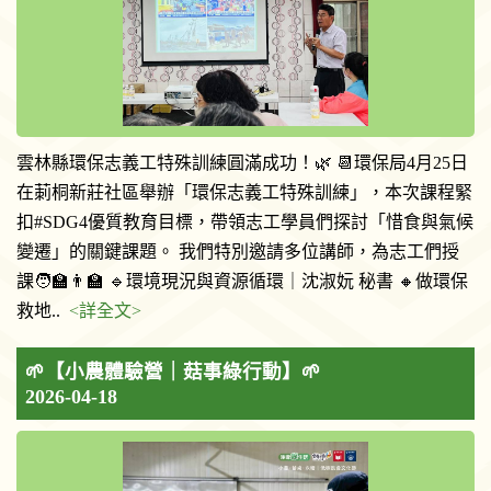
雲林縣環保志義工特殊訓練圓滿成功！🌿 📆環保局4月25日
在莿桐新莊社區舉辦「環保志義工特殊訓練」，本次課程緊
扣#SDG4優質教育目標，帶領志工學員們探討「惜食與氣候
變遷」的關鍵課題。 我們特別邀請多位講師，為志工們授
課🧑‍🏫👨‍🏫 🔹環境現況與資源循環｜沈淑妧 秘書 🔸做環保
救地..
<詳全文>
🌱【小農體驗營｜菇事綠行動】🌱
2026-04-18