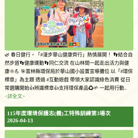
🌿 春日健行，「#漫步華山健康齊行」熱情展開！ 👣結合自
然步道👣健康運動👣同仁交流 在山林間一起走出活力與健
康🌞💪 🎯雲林縣環保局於華山國小設置宣導攤位 以「#環保
標章」為主題 透過 #互動遊戲 帶領大家認識綠色消費 從日
常選購開始👍辨識標章👍支持環保產品♻️🌱 一起用行動..
<詳全文>
115年度環境保護志(義)工特殊訓練第3場次
2026-04-13