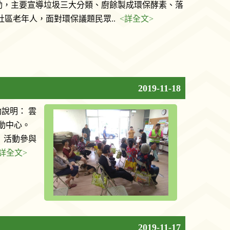
動，主要宣導垃圾三大分類、廚餘製成環保酵素、落
社區老年人，面對環保議題民眾..
<詳全文>
2019-11-18
動說明： 雲
動中心。
 活動參與
<詳全文>
2019-11-17