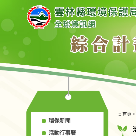
跳
到
主
要
內
容
區
塊
:::
:::
首頁
環保新聞
活動行事曆