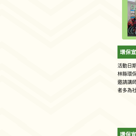
環保宣
活動日期
林縣環
邀請講
者多為
環保宣