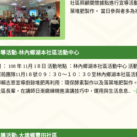
社區照顧關懷據點進行宣導活
葉堆肥製作。 當日參與者多為
導活動-林內鄉湖本社區活動中心
 ： 108 年 11月 1８日 活動地點 ：林內鄉湖本社區活動中心 活
保局團隊11月1８號０９：３０～１０：３０至林內鄉湖本社區活
師賴志恩宣導廚餘堆肥再利用：環保酵素製作以及落葉堆肥製作。
社區長輩，在講師日漸磨練精進演講技巧中，運用與生活息息..
導活動-大埤鄉豐田社區