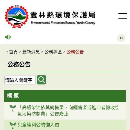
跳
到
主
要
內
容
區
塊
:::
首頁
>
最新消息
>
公務專區
>
公務公告
公務公告
關
鍵
字
標 題
查
詢
「高級柴油依其銷售量，向銷售者或進口者徵收空
氣污染防制費」公告廢止
兒童權利公約懶人包