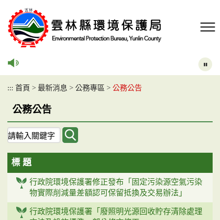
跳
到
主
要
內
容
區
塊
:::
首頁
>
最新消息
>
公務專區
>
公務公告
公務公告
關
鍵
字
標 題
查
詢
行政院環境保護署修正發布「固定污染源空氣污染
物實際削減量差額認可保留抵換及交易辦法」
行政院環境保護署「廢照明光源回收貯存清除處理