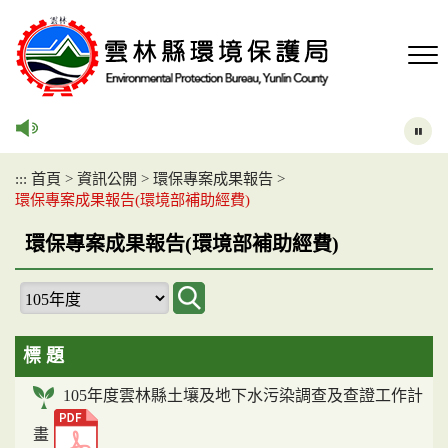
跳
到
主
要
內
容
區
塊
:::
首頁
>
資訊公開
>
環保專案成果報告
>
環保專案成果報告(環境部補助經費)
環保專案成果報告(環境部補助經費)
標 題
105年度雲林縣土壤及地下水污染調查及查證工作計
畫