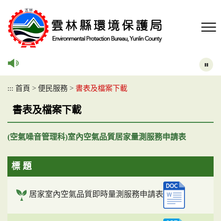
跳
到
主
要
內
容
區
塊
:::
首頁
>
便民服務
>
書表及檔案下載
書表及檔案下載
(空氣噪音管理科)室內空氣品質居家量測服務申請表
標 題
居家室內空氣品質即時量測服務申請表