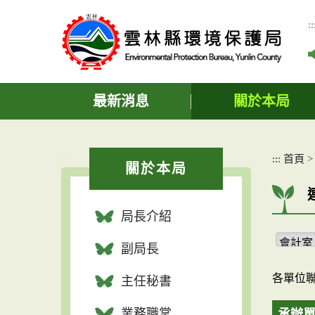
跳
到
::
主
要
內
容
區
最新消息
關於本局
塊
:::
:::
首頁
關於本局
局長介紹
副局長
各單位
主任秘書
業務職掌
承辦