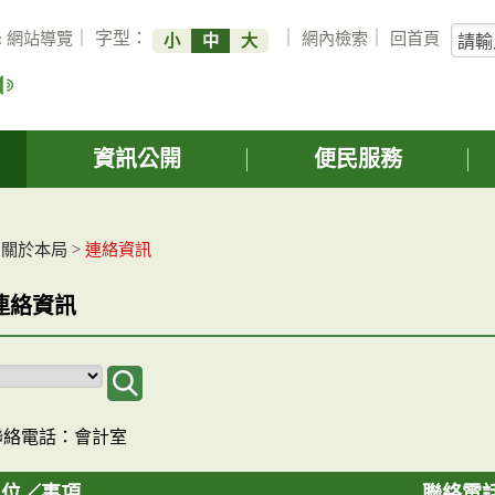
關
:
網站導覽
｜ 字型：
｜
網內檢索
｜
回首頁
小
中
大
鍵
字
搜
詢
資訊公開
便民服務
>
關於本局
>
連絡資訊
連絡資訊
聯絡電話：會計室
單位／事項
聯絡電