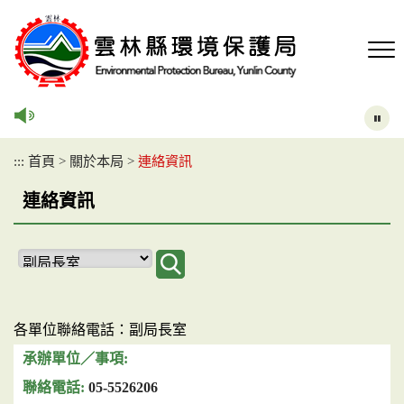
跳
到
主
要
內
容
區
塊
:::
首頁
>
關於本局
>
連絡資訊
連絡資訊
各單位聯絡電話：副局長室
05-5526206