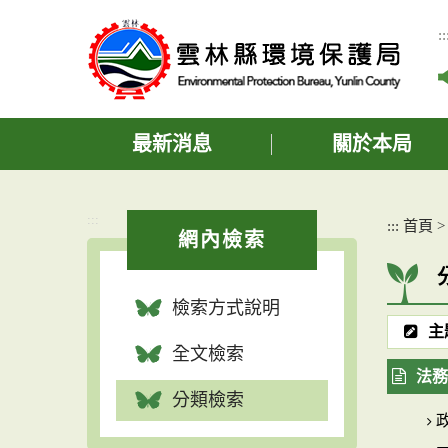
跳
到
::
主
要
內
容
區
最新消息
關於本局
塊
:::
:::
首頁
網內檢索
檢索方式說明
主
全文檢索
法務(
分類檢索
政