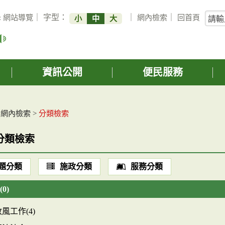
關
:
網站導覽
｜ 字型：
｜
網內檢索
｜
回首頁
小
中
大
鍵
字
搜
詢
資訊公開
便民服務
>
網內檢索
>
分類檢索
分類檢索
題分類
施政分類
服務分類
0)
風工作(4)