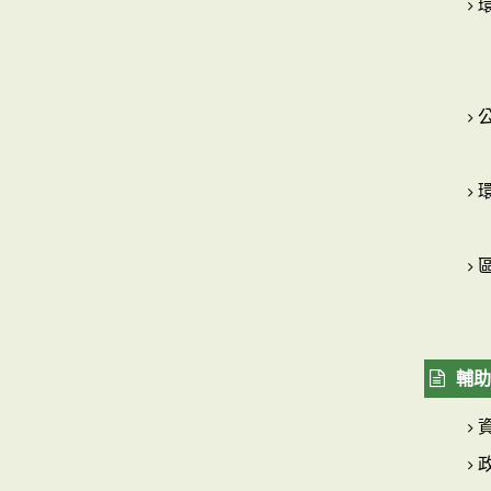
環
輔助
資
政