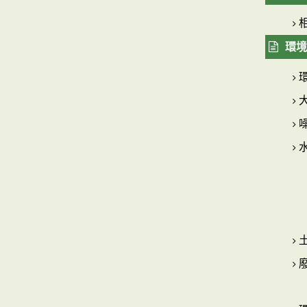
相
環境
大
噪
水