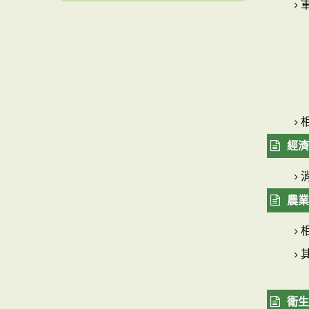
軍
相
經濟
農業(
相
其
衛生