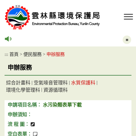
跳
到
主
要
內
容
區
塊
:::
首頁
>
便民服務
>
申辦服務
申辦服務
|
|
|
綜合計畫科
空氣噪音管理科
水質保護科
|
環境化學管理科
資源循環科
水污染類表單下載