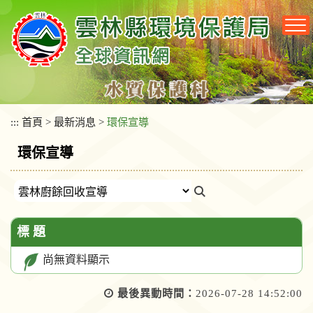
跳
到
主
要
內
容
區
塊
:::
首頁
>
最新消息
>
環保宣導
環保宣導
標 題
尚無資料顯示
最後異動時間：
2026-07-28 14:52:00