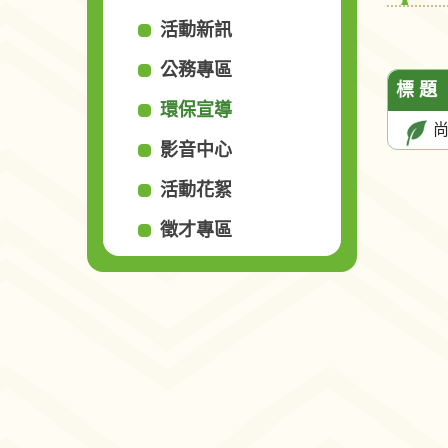
活動新訊
公務專區
標 題
環保宣導
影音中心
活動花絮
徵才專區