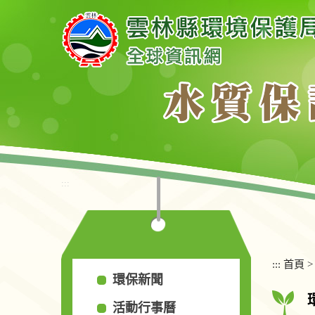
跳
到
主
要
內
容
區
塊
:::
:::
首頁
環保新聞
活動行事曆