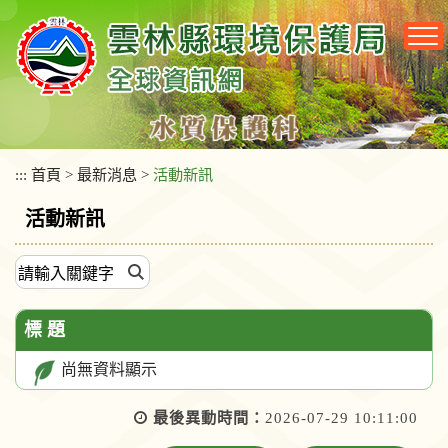
跳
到
主
要
內
容
區
塊
:::
首頁
>
最新消息
>
活動新訊
活動新訊
標 題
尚無資料顯示
最後異動時間：
2026-07-29 10:11:00