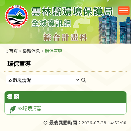
跳
到
主
要
內
容
區
塊
:::
首頁
>
最新消息
>
環保宣導
環保宣導
標 題
5S環境清潔
最後異動時間：
2026-07-28 14:52:00