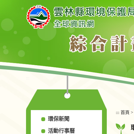
跳
到
主
要
內
容
區
塊
:::
:::
首頁
環保新聞
活動行事曆