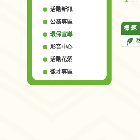
活動新訊
公務專區
標 題
環保宣導
環
影音中心
活動花絮
徵才專區