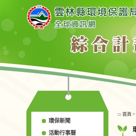
跳
到
主
要
內
容
區
塊
:::
:::
首頁
環保新聞
活動行事曆