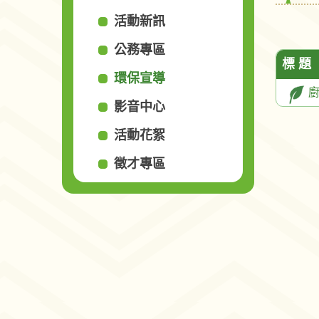
活動新訊
公務專區
標 題
環保宣導
影音中心
活動花絮
徵才專區