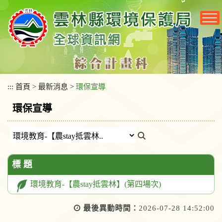
跳
到
主
要
內
容
區
塊
:::
首頁
>
最新消息
>
環保宣導
環保宣導
標 題
環境教育-【農stay抵雲林】(第四場次)
最後異動時間：
2026-07-28 14:52:00