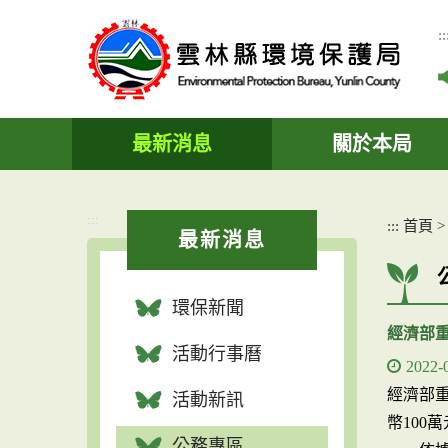
跳
到
::
主
要
內
容
區
最新消息
關於本局
塊
:::
:::
首頁
最新消息
環保新聞
經濟部
活動行事曆
2022-
經濟部
活動新訊
幣100
公務專區