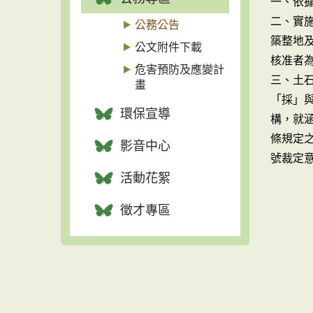
一、依據
二、實
公務公告
築整地
公文附件下載
核准者
危害預防及應變計
三、土
畫
「採」
環保宣導
構，就
條規定之
影音中心
號裁定
活動花絮
徵才專區