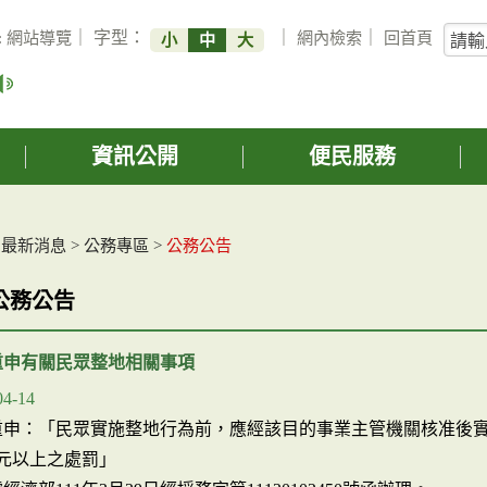
關
:
網站導覽
｜ 字型：
｜
網內檢索
｜
回首頁
小
中
大
鍵
字
搜
詢
資訊公開
便民服務
>
最新消息
>
公務專區
>
公務公告
公務公告
重申有關民眾整地相關事項
04-14
重申：「民眾實施整地行為前，應經該目的事業主管機關核准後實
萬元以上之處罰」