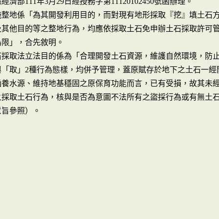
經濟部111年3月29日經授務字第11120102450號函辦理。
施整地係「為其開發利用目的，而對現有地形採取『挖』填土石
及其他目的等之整地行為，均應依採取土石免申辦土石採取許可管
為限」，合先敘明。
石採取法立法目的係為「合理開發土石資源，維護自然環境，防
與「取」2種行為態樣，均併予管理，蓋原賦存於地下之土石一經
涵養水源、維持地基穩固之原保育功能而言，已有受損，故其未經
採取土石行為，核與是否為意圖不法所有之盜採行為或有無土石外
意旨參照）。