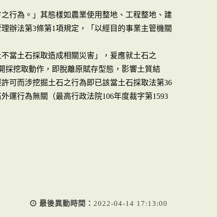
方之行為。」其態樣如農業使用整地、工程整地、建
理辦法第3條第1項規定，「以經目的事業主管機關
止不當土石採取造成相關災害」，爰應就土石之
開採挖取動作，即脫離原賦存型態，影響土質結
許可而涉挖掘土石之行為即已該當土石採取法第36
運行為無關（最高行政法院106年度裁字第1593
最後異動時間：
2022-04-14 17:13:00