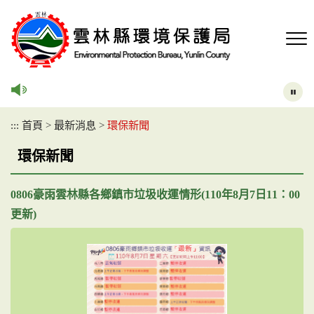
跳
到
主
要
內
容
區
塊
:::
首頁
>
最新消息
>
環保新聞
環保新聞
0806豪雨雲林縣各鄉鎮市垃圾收運情形(110年8月7日11：00
更新)