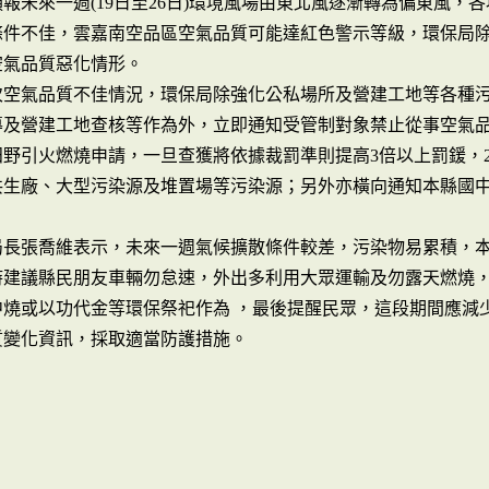
報未來一週(19日至26日)環境風場由東北風逐漸轉為偏東風
條件不佳，雲嘉南空品區空氣品質可能達紅色警示等級，環保局
空氣品質惡化情形。
次空氣品質不佳情況，環保局除強化公私場所及營建工地等各種
導及營建工地查核等作為外，立即通知受管制對象禁止從事空氣品
田野引火燃燒申請，一旦查獲將依據裁罰準則提高3倍以上罰鍰，
共生廠、大型污染源及堆置場等污染源；另外亦橫向通知本縣國中
局長張喬維表示，未來一週氣候擴散條件較差，污染物易累積，
時建議縣民朋友車輛勿怠速，外出多利用大眾運輸及勿露天燃燒，
中燒或以功代金等環保祭祀作為 ，最後提醒民眾，這段期間應減
質變化資訊，採取適當防護措施。