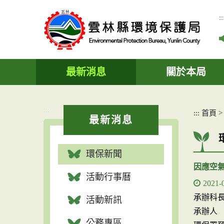
跳
到
::
主
要
內
容
區
最新消息
關於本局
塊
:::
:::
首頁
最新消息
環保新聞
因應空
活動行事曆
2021-
承辦科
活動新訊
承辦人
公務專區