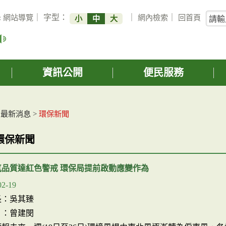
關
:
網站導覽
｜ 字型：
｜
網內檢索
｜
回首頁
小
中
大
鍵
字
搜
詢
資訊公開
便民服務
>
最新消息
>
環保新聞
環保新聞
氣品質達紅色警戒 環保局提前啟動應變作為
02-19
長：吳其臻
 ：曾建閔