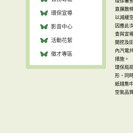
環保署預
直擴散
環保宣導
以減緩
因應此
影音中心
查與宣
活動花絮
開挖及
內汽電
徵才專區
措施。
環保局
形，同
紙錢集
空氣品