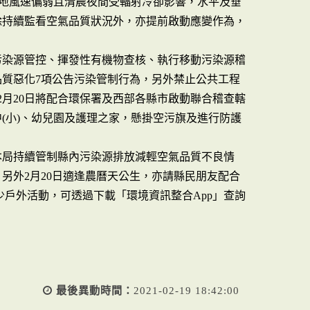
，各地風速偏弱且清晨夜間受輻射冷卻影響，水平及垂
除持續監看空氣品質狀況外，亦提前啟動應變作為，
污染源管控、揮發性有機物查核、執行移動污染源稽
質惡化7項公告污染管制行為，另外禁止公共工程
2月20日將配合環保署及西部各縣市啟動聯合稽查轄
(小)、幼兒園及護理之家，懸掛空污旗及進行防護
本局持續管制縣內污染源排放減輕空氣品質不良情
另外2月20日適逢農曆天公生，亦請縣民朋友配合
少戶外活動，可透過下載「環境資訊整合App」查詢
最後異動時間：
2021-02-19 18:42:00