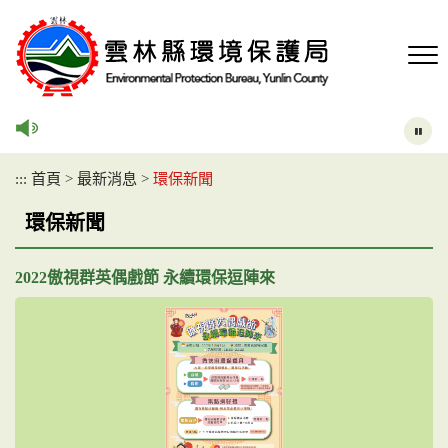
跳
到
主
要
內
容
區
塊
:::
首頁
>
最新消息
>
環保新聞
環保新聞
2022傲視群英偶戲節 永續環保逗陣來