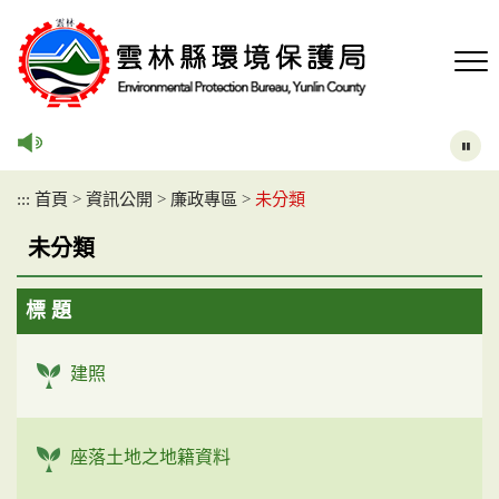
跳
到
主
要
內
容
區
塊
:::
首頁
>
資訊公開
>
廉政專區
>
未分類
未分類
標 題
建照
座落土地之地籍資料