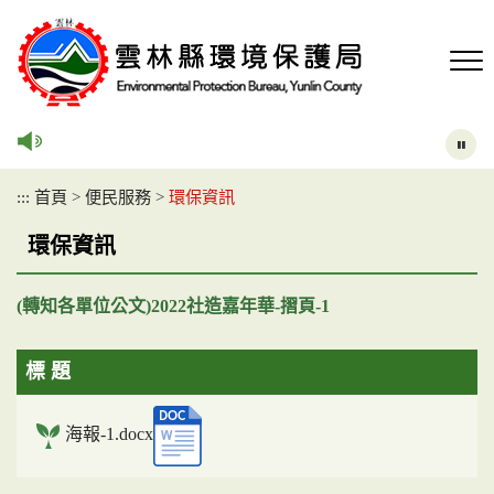
跳
到
主
要
內
容
區
塊
:::
首頁
>
便民服務
>
環保資訊
環保資訊
(轉知各單位公文)2022社造嘉年華-摺頁-1
標 題
海報-1.docx