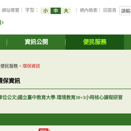
關
:
網站導覽
｜ 字型：
｜
網內檢索
｜
回首頁
小
中
大
鍵
字
搜
詢
資訊公開
便民服務
>
便民服務
>
環保資訊
環保資訊
單位公文)國立臺中教育大學-環境教育30+3小時核心課程研習