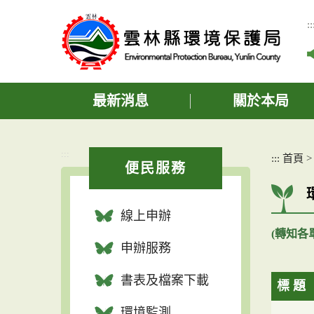
跳
到
::
主
要
內
容
區
最新消息
關於本局
塊
:::
:::
首頁
便民服務
線上申辦
(轉知各
申辦服務
書表及檔案下載
標 題
環境監測