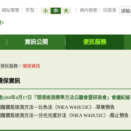
關
:
網站導覽
｜ 字型：
｜
網內檢索
｜
回首頁
小
中
大
鍵
字
搜
詢
資訊公開
便民服務
>
便民服務
>
環保資訊
環保資訊
驗)104年4月17日「環境檢測標準方法公聽會暨研商會」會議紀錄
酸鹽氮檢測方法－比色法（NIEA W418.53C）-草案預告
酸鹽氮檢測方法－分光光度計法（NIEA W418.52C）-廢止預告