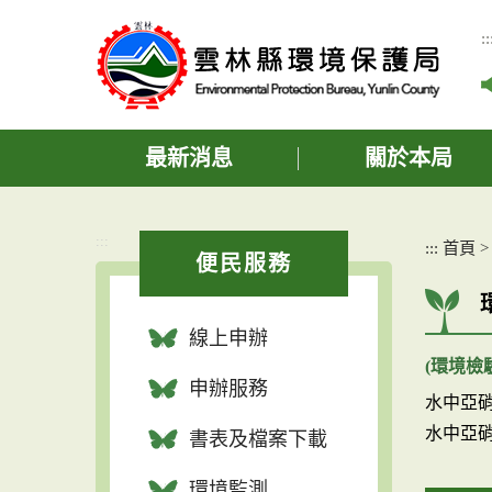
跳
到
::
主
要
內
容
區
最新消息
關於本局
塊
:::
:::
首頁
便民服務
線上申辦
(環境檢
申辦服務
水中亞硝
水中亞硝
書表及檔案下載
環境監測