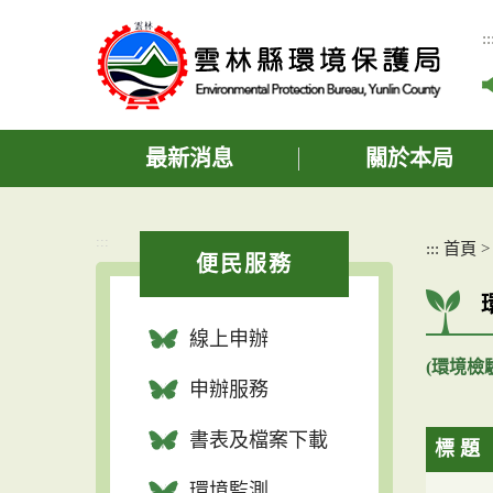
跳
到
::
主
要
內
容
區
最新消息
關於本局
塊
:::
:::
首頁
便民服務
線上申辦
(環境檢
申辦服務
書表及檔案下載
標 題
環境監測