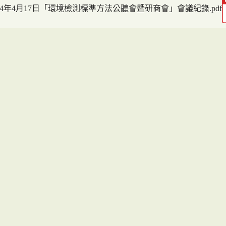
04年4月17日「環境檢測標準方法公聽會暨研商會」會議紀錄.pdf