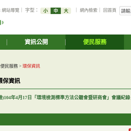
關
:
網站導覽
｜ 字型：
｜
網內檢索
｜
回首頁
小
中
大
鍵
字
搜
詢
資訊公開
便民服務
>
便民服務
>
環保資訊
環保資訊
驗)104年4月17日「環境檢測標準方法公聽會暨研商會」會議紀錄