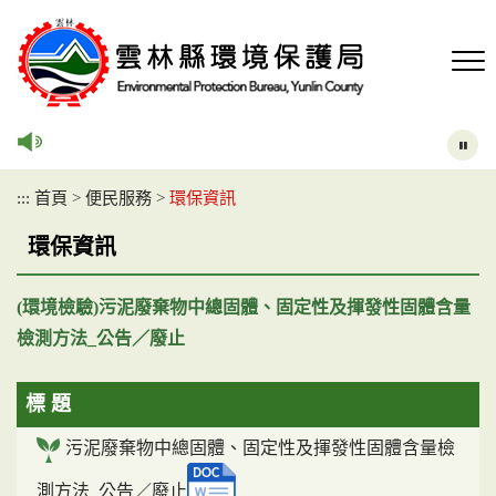
跳
到
主
要
內
容
區
塊
:::
首頁
>
便民服務
>
環保資訊
環保資訊
(環境檢驗)污泥廢棄物中總固體、固定性及揮發性固體含量
檢測方法_公告／廢止
標 題
污泥廢棄物中總固體、固定性及揮發性固體含量檢
測方法_公告／廢止